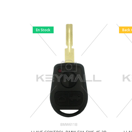
En Stock
Back 
BMW611B