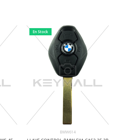
En Stock
En Stock
BMW614