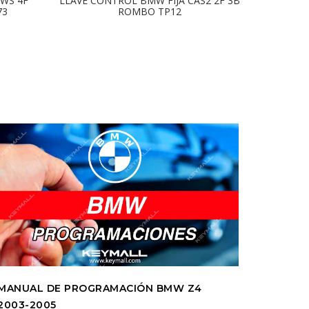
EWS 4F
LLAVE CONTROL BMW FIJA CAS2 2F 3B
LLAVE 
73
ROMBO TP12
MANUAL DE PROGRAMACIÓN BMW Z4
2003-2005