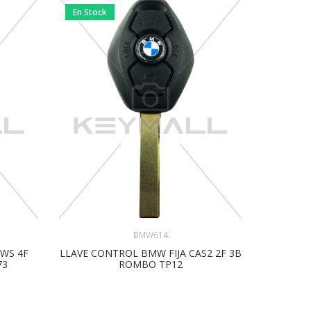
En Stock
En Stock
BMW614
EWS 4F
LLAVE CONTROL BMW FIJA CAS2 2F 3B
LLAVE 
73
ROMBO TP12