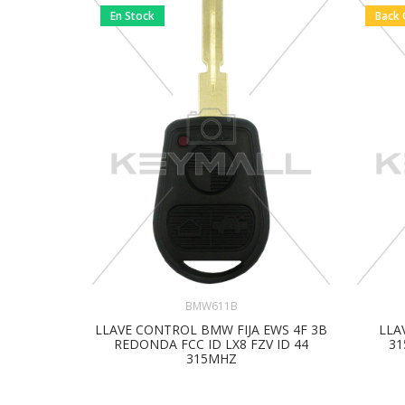
En Stock
Back 
BMW611B
LLAVE CONTROL BMW FIJA EWS 4F 3B
LLA
REDONDA FCC ID LX8 FZV ID 44
31
315MHZ