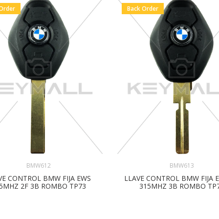
Order
Back Order
BMW612
BMW613
VE CONTROL BMW FIJA EWS
LLAVE CONTROL BMW FIJA 
5MHZ 2F 3B ROMBO TP73
315MHZ 3B ROMBO TP