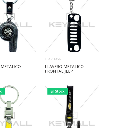
LLAV096A
 METALICO
LLAVERO METALICO
FRONTAL JEEP
ck
En Stock