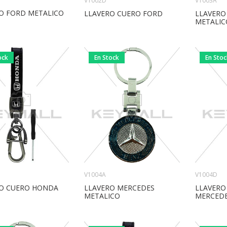
V1002D
V1003A
O FORD METALICO
LLAVERO CUERO FORD
LLAVERO
METALIC
ock
En Stock
En Sto
V1004A
V1004D
LLAVERO MERCEDES
O CUERO HONDA
LLAVERO
METALICO
MERCED