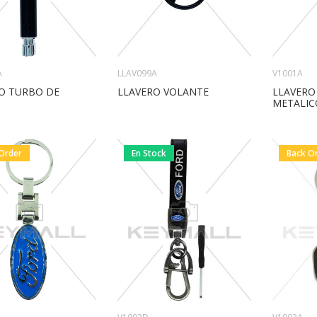
V1001A
A
LLAV099A
LLAVERO
O TURBO DE
LLAVERO VOLANTE
METALIC
Order
En Stock
Back O