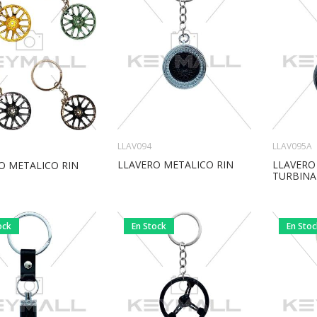
LLAV094
LLAV095A
LLAVERO METALICO RIN
LLAVERO
O METALICO RIN
TURBINA
ock
En Stock
En Sto