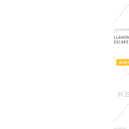
LLAV098
LLAVER
ESCAPE
Back 
V1002A