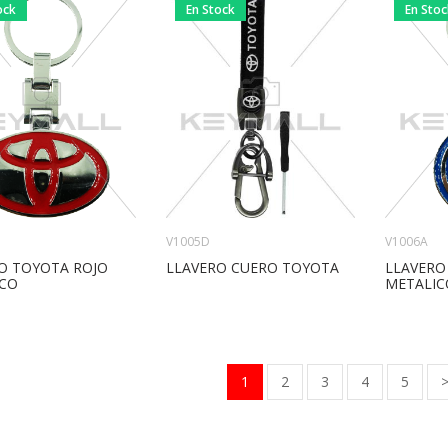
ock
En Stock
En Sto
V1006A
V1005D
O TOYOTA ROJO
LLAVERO
LLAVERO CUERO TOYOTA
CO
METALIC
1
2
3
4
5