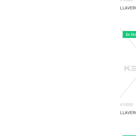
LLAVER
En St
V1003D
LLAVER