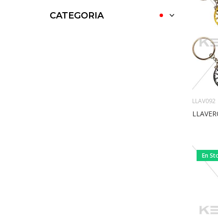
CATEGORIA
LLAV092
LLAVER
En St