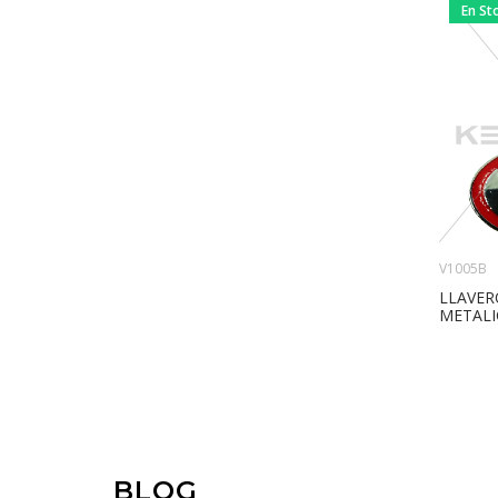
En St
V1005B
LLAVER
METALI
BLOG