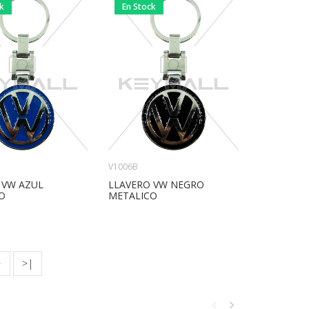
ck
En Stock
V1006B
 VW AZUL
LLAVERO VW NEGRO
O
METALICO
>
>|