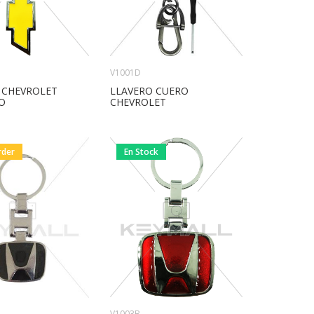
V1001D
 CHEVROLET
LLAVERO CUERO
O
CHEVROLET
rder
En Stock
V1003B