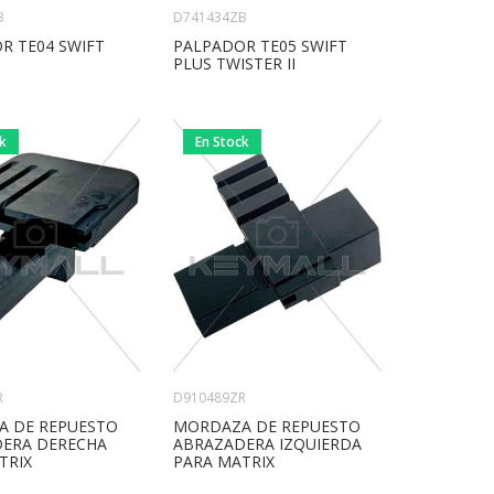
B
D741434ZB
R TE04 SWIFT
PALPADOR TE05 SWIFT
PLUS TWISTER II
ck
En Stock
R
D910489ZR
 DE REPUESTO
MORDAZA DE REPUESTO
ERA DERECHA
ABRAZADERA IZQUIERDA
TRIX
PARA MATRIX