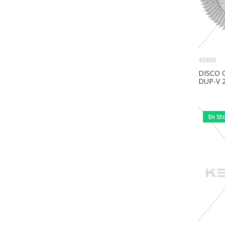
43800
DISCO 
DUP-V 
En St