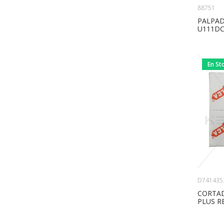
88751
PALPAD
U111DC
En St
D741435
CORTAD
PLUS R