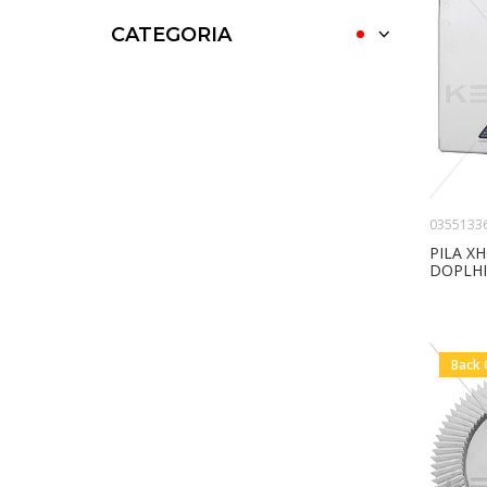
CATEGORIA
0355133
PILA X
DOPLH
Back 