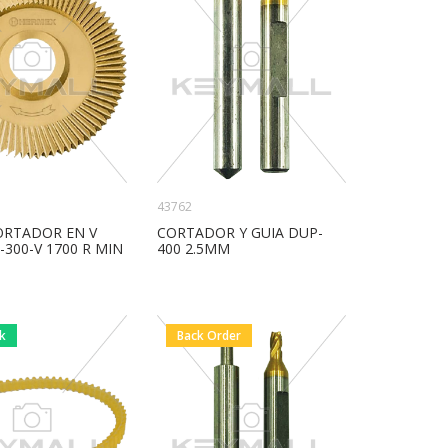
43762
ORTADOR EN V
CORTADOR Y GUIA DUP-
300-V 1700 R MIN
400 2.5MM
ck
Back Order