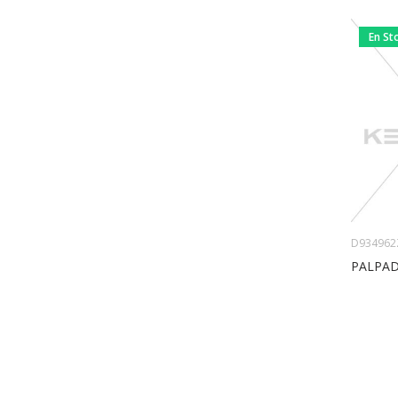
En St
D934962
PALPAD