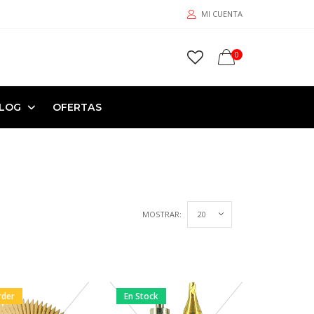
MI CUENTA
0
LOG
OFERTAS
MOSTRAR:
rder
En Stock