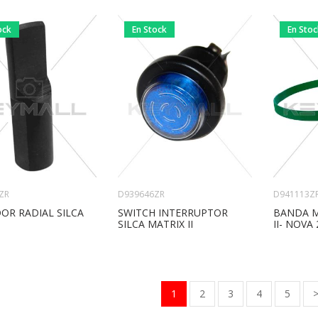
ock
En Stock
En Sto
ZR
D939646ZR
D941113Z
OR RADIAL SILCA
SWITCH INTERRUPTOR
BANDA M
SILCA MATRIX II
II- NOVA
1
2
3
4
5