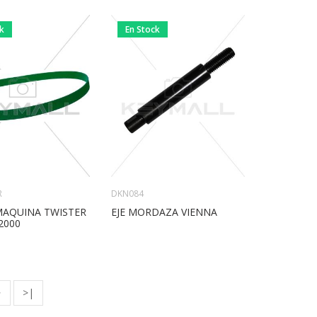
ck
En Stock
R
DKN084
AQUINA TWISTER
EJE MORDAZA VIENNA
 2000
>
>|