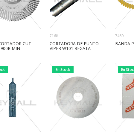
7168
7460
CORTADOR CUT-
CORTADORA DE PUNTO
BANDA P
2900R MIN
VIPER W101 REGATA
ock
En Stock
En Sto