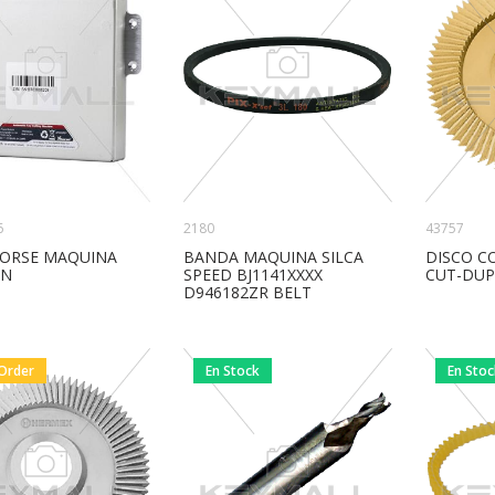
2180
43757
6
BANDA MAQUINA SILCA
DISCO C
HORSE MAQUINA
SPEED BJ1141XXXX
CUT-DUP-
IN
D946182ZR BELT
Order
En Stock
En Sto