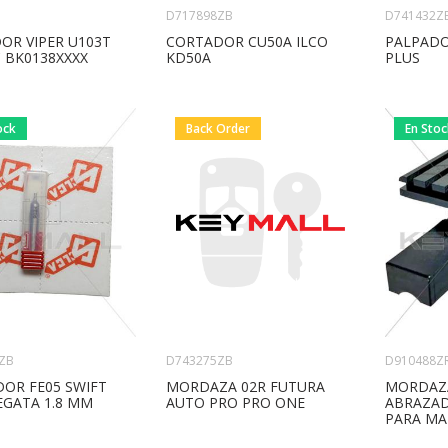
D717898ZB
D741432Z
CORTADOR CU50A ILCO
OR VIPER U103T
PALPADO
KD50A
 BK0138XXXX
PLUS
ock
Back Order
En Sto
D743275ZB
ZB
D910488Z
MORDAZA 02R FUTURA
OR FE05 SWIFT
MORDAZA
AUTO PRO PRO ONE
EGATA 1.8 MM
ABRAZAD
PARA MA