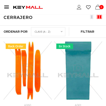
0
CERRAJERO
ORDENAR POR
FILTRAR
Back Order
En Stock
A060
A061