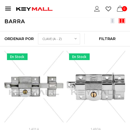
0
BARRA
ORDENAR POR
FILTRAR
En Stock
En Stock
1401A
1480A