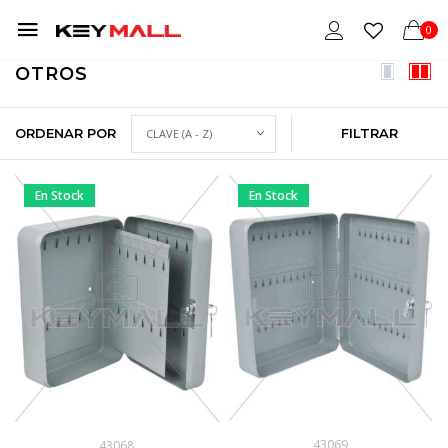
0
OTROS
ORDENAR POR
FILTRAR
En Stock
En Stock
43069
43068