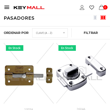
0
PASADORES
ORDENAR POR
FILTRAR
En Stock
En Stock
2604A
1003A