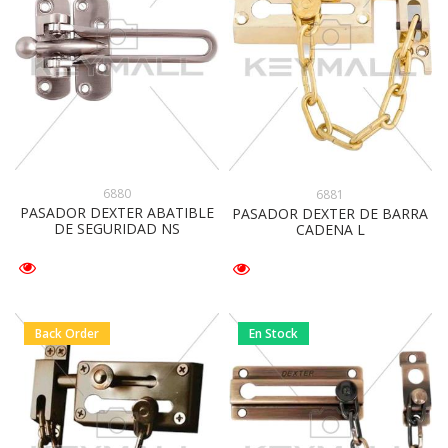
6880
6881
PASADOR DEXTER ABATIBLE
PASADOR DEXTER DE BARRA
DE SEGURIDAD NS
CADENA L
Back Order
En Stock