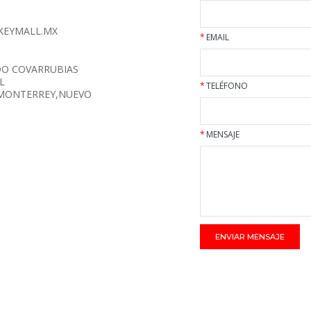
KEYMALL.MX
*
EMAIL
DO COVARRUBIAS
L
*
TELÉFONO
,MONTERREY,NUEVO
*
MENSAJE
ENVIAR MENSAJE