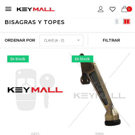
0
BISAGRAS Y TOPES
ORDENAR POR
FILTRAR
En Stock
En Stock
6455
998A