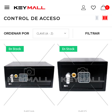
0
CONTROL DE ACCESO
ORDENAR POR
FILTRAR
En Stock
En Stock
84834A
84835