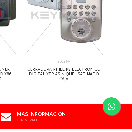
89236A
ONER
CERRADURA PHILLIPS ELECTRONICO
KIT H
D X86
DIGITAL XTR AS NIQUEL SATINADO
A
CAJA
MAS INFORMACION
CONTACTANOS