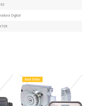
103
radura Digital
XTER
Back Order
En Stock