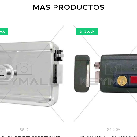
MAS PRODUCTOS
ock
En Stock
84950A
5812