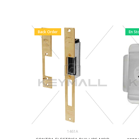
Back Order
En St
1461A