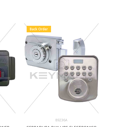
Back Order
En Stock
89236A