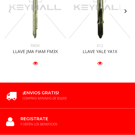
FM3X
X12
LLAVE JMA FIAM FM3X
LLAVE YALE YA1X
¡ENVIOS GRATIS!
COMPRAS MINIMAS DE $5,000
REGISTRATE
Y OBTÉN LOS BENEFICIOS