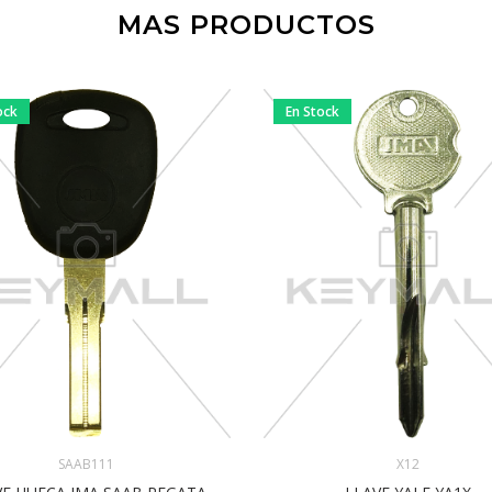
MAS PRODUCTOS
ock
En Stock
SAAB111
X12