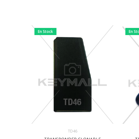
En Stock
En St
TD46