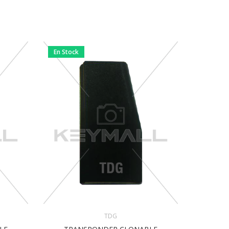
En Stock
TDG