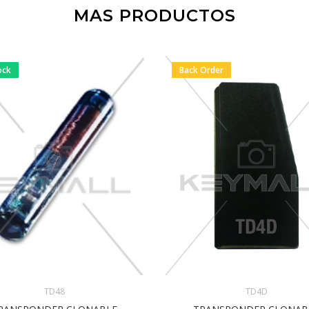
MAS PRODUCTOS
ock
Back Order
TD4D
TD48