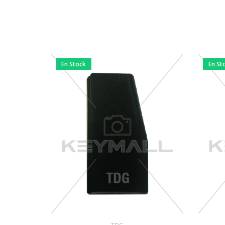
En Stock
En St