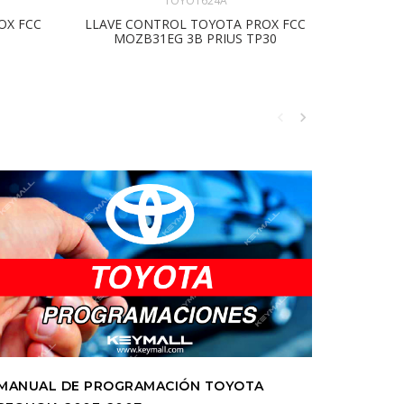
TOYOT624A
OX FCC
LLAVE CONTROL TOYOTA PROX FCC
LLAVE C
MOZB31EG 3B PRIUS TP30
MANUAL DE PROGRAMACIÓN TOYOTA
MANUAL