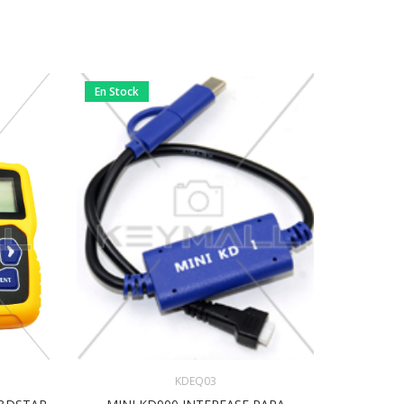
En Stock
En Stock
KDEQ03