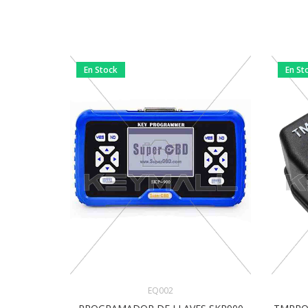
En Stock
En St
EQ002