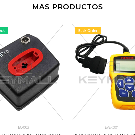
MAS PRODUCTOS
ock
Back Order
EVER001
EQ003