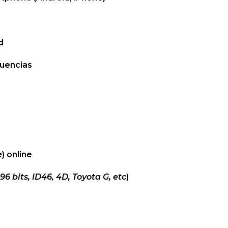
d
cuencias
s
e
) online
96 bits, ID46, 4D, Toyota G, etc
)