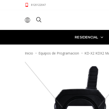
8120122047
RESIDENCIAL
Inicio
Equipos de Programacion
KD-X2 KDX2 