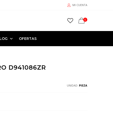
MI CUENTA
0
LOG
OFERTAS
O D941086ZR
UNIDAD:
PIEZA