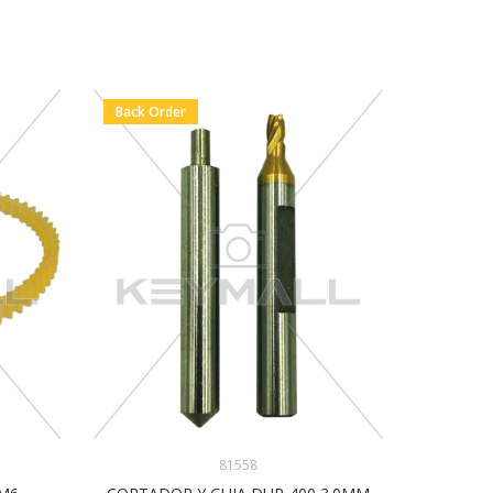
Back Order
Back Or
81558