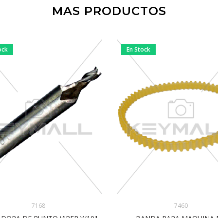
MAS PRODUCTOS
ock
En Stock
7168
7460