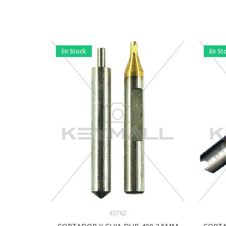
En Stock
En St
43762