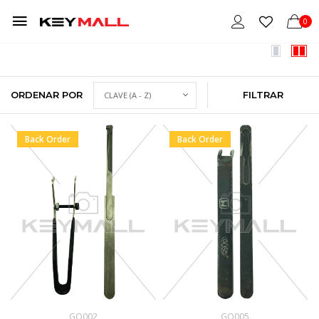
0
ORDENAR POR
FILTRAR
Back Order
Back Order
GO002
GO005