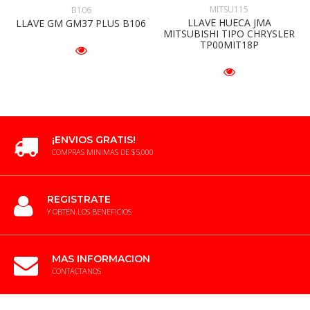
MITSU115
B106
LLAVE HUECA JMA
LLAVE GM GM37 PLUS B106
MITSUBISHI TIPO CHRYSLER
TP00MIT18P
¡ENVIOS GRATIS!
COMPRAS MINIMAS DE $5,000
REGISTRATE
Y OBTÉN LOS BENEFICIOS
MAS INFORMACION
CONTACTANOS