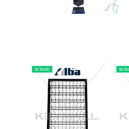
En Stock
En St