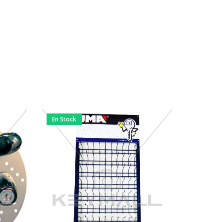
En Stock
Back Or