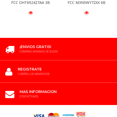
FCC OHT692427AA 3B
FCC M3N5WY72XX 6B
¡ENVIOS GRATIS!
COMPRAS MINIMAS DE $5,000
REGISTRATE
Y OBTÉN LOS BENEFICIOS
MAS INFORMACION
CONTACTANOS