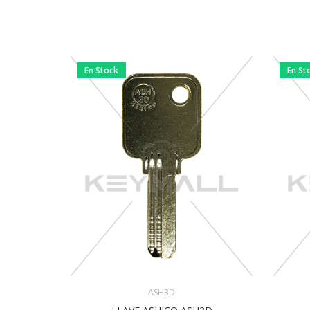
En Stock
En St
ASH3D