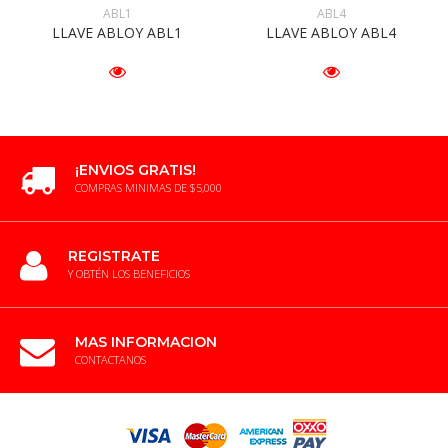
ABL1
ABL4
LLAVE ABLOY ABL1
LLAVE ABLOY ABL4
¡ENVIOS GRATIS!
COMPRAS MINIMAS DE $5,000
REGISTRATE
Y OBTÉN LOS BENEFICIOS
MAS INFORMACION
CONTACTANOS