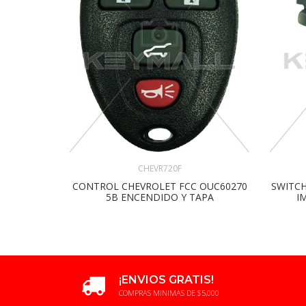
CHEVR720F
CONTROL CHEVROLET FCC OUC60270
SWITCH
5B ENCENDIDO Y TAPA
I
¡ENVIOS GRATIS!
COMPRAS MINIMAS DE $5,000