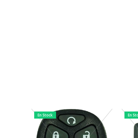
En Stock
En St