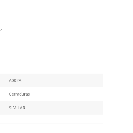
hz
A002A
Cerraduras
SIMILAR