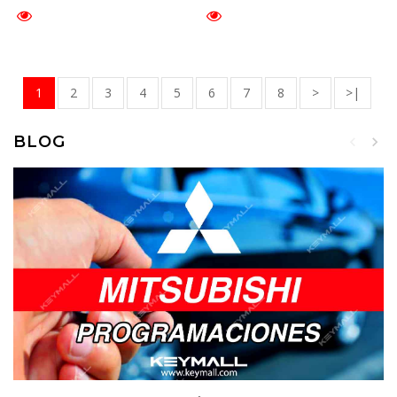
1
2
3
4
5
6
7
8
>
>|
BLOG