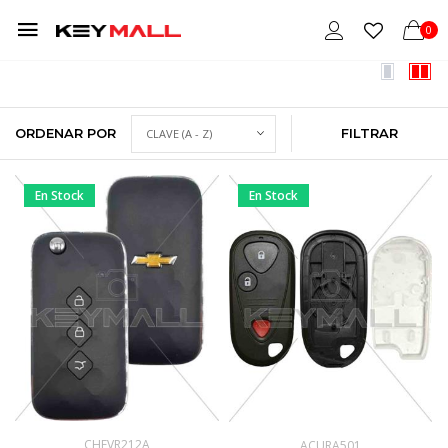
0
ORDENAR POR
FILTRAR
En Stock
En Stock
CHEVR212A
ACURA501