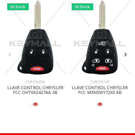
En Stock
En Stock
CHRYS609A
CHRYS610E
LLAVE CONTROL CHRYSLER
LLAVE CONTROL CHRYSLER
FCC OHT692427AA 3B
FCC M3N5WY72XX 6B