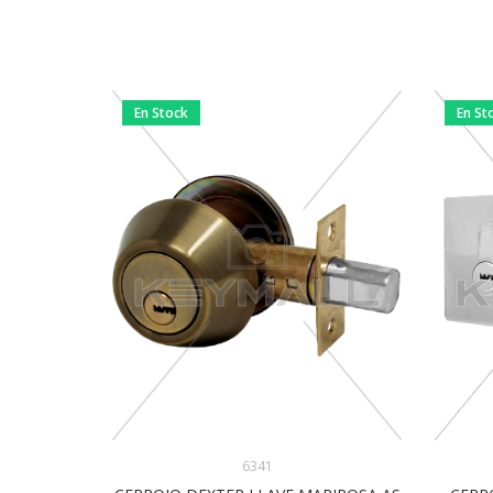
En Stock
En St
6341